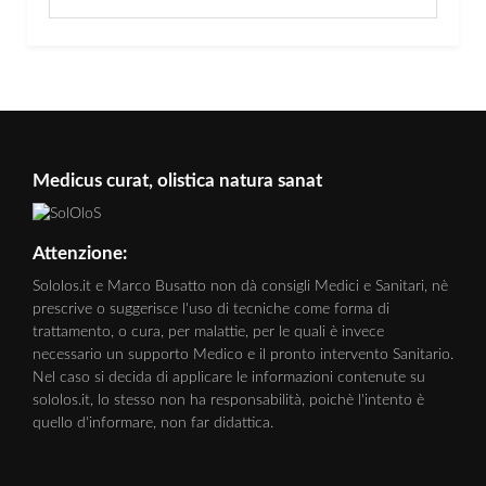
Medicus curat, olistica natura sanat
Attenzione:
Sololos.it e Marco Busatto non dà consigli Medici e Sanitari, nè
prescrive o suggerisce l'uso di tecniche come forma di
trattamento, o cura, per malattie, per le quali è invece
necessario un supporto Medico e il pronto intervento Sanitario.
Nel caso si decida di applicare le informazioni contenute su
sololos.it, lo stesso non ha responsabilità, poichè l'intento è
quello d'informare, non far didattica.