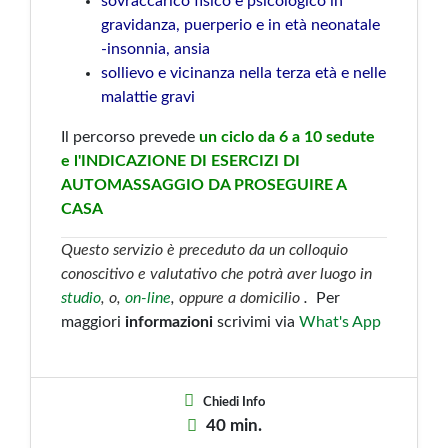
sovraccarico fisico e psicologico in
gravidanza, puerperio e in età neonatale
-insonnia, ansia
sollievo e vicinanza nella terza età e nelle
malattie gravi
Il percorso prevede
un ciclo da 6 a 10 sedute
e l'INDICAZIONE DI ESERCIZI DI
AUTOMASSAGGIO DA PROSEGUIRE A
CASA
Questo servizio è preceduto da un colloquio
conoscitivo e valutativo che potrà aver luogo in
studio
, o,
on-line
,
oppure a domicilio
.
Per
maggiori
informazioni
scrivimi via
What's App
Chiedi Info
40 min.