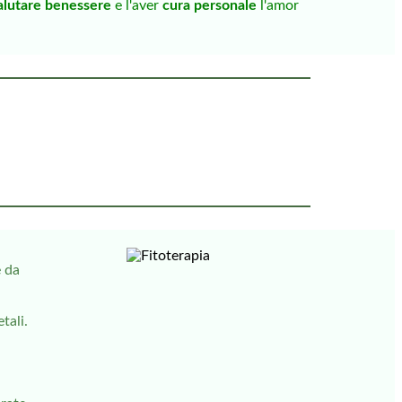
alutare benessere
e l'aver
cura personale
l'amor
e da
tali.