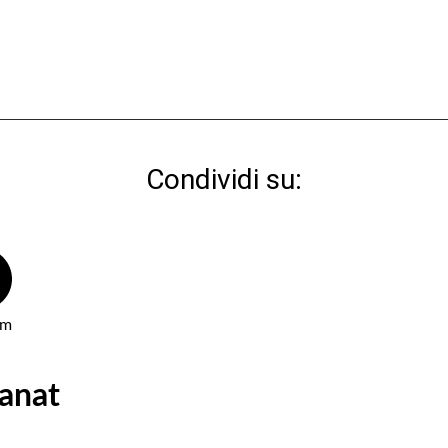
Condividi su:
am
sanat