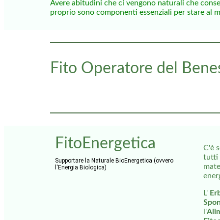
Avere abitudini che ci vengono naturali che cons
proprio sono componenti essenziali per stare al meg
Fito Operatore del Bene
FitoEnergetica
C'è 
tutti
Supportare la Naturale BioEnergetica (ovvero
mater
l'Energia Biologica)
energ
L'
Erb
Spon
l'
Ali