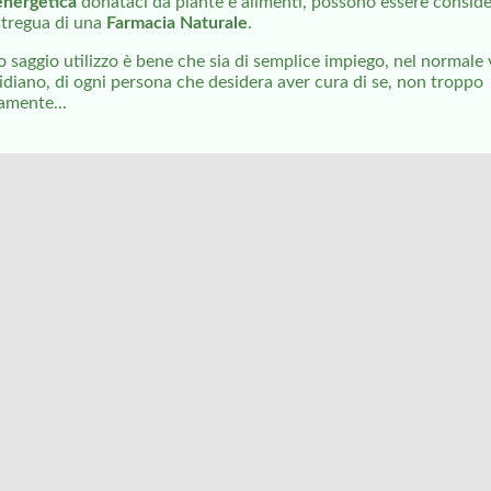
energetica
donataci da piante e alimenti, possono essere conside
stregua di una
Farmacia Naturale
.
ro saggio utilizzo è bene che sia di semplice impiego, nel normale 
idiano, di ogni persona che desidera aver cura di se, non troppo
amente...