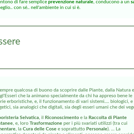
entono di fare semplice
prevenzione naturale
, conducono a un
s
lio.. con sé.. nell'ambiente in cui si è.
ssere
sempre qualcosa di buono da scoprire dalle Piante, dalla Natura 
 gl'Esseri che la animano specialmente da chi ha appreso bene le
ie erboristiche, e, il funzionamento di vari sistemi.... biologici, e
etici, sia analogici che digitali, sia degli esseri umani che dei vege
oristeria Selvatica
, il
Riconoscimento
e la
Raccolta di Piante
tanee
, e, loro
Trasformazione
per i più svariati utilizzi (tra cui
mentare
, la
Cura delle Cose
e soprattutto
Personale
). ... La