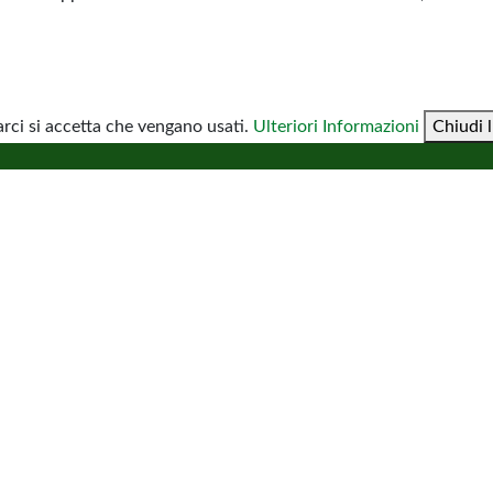
ci si accetta che vengano usati.
Ulteriori Informazioni
Chiudi l