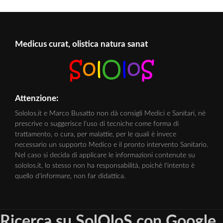
Medicus curat, olistica natura sanat
Attenzione:
Sololos.it e Marco Busatto non dà consigli Medici e Sanitari, nè
prescrive o suggerisce l'uso di tecniche come forma di
trattamento, o cura, per malattie, per le quali è invece
necessario un supporto Medico e il pronto intervento Sanitario.
Nel caso si decida di applicare le informazioni contenute su
sololos.it, lo stesso non ha responsabilità, poichè l'intento è
quello d'informare, non far didattica.
Ricerca su SolOloS con Google