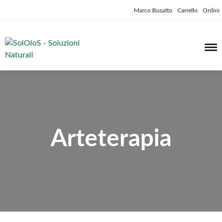
Marco Busatto
Carrello
Ordini
Arteterapia