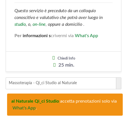
Questo servizio è preceduto da un colloquio
conoscitivo e valutativo che potrà aver luogo in
studio
, o,
on-line
,
oppure a domicilio
.
Per
informazioni s
crivermi via
What's App
Chiedi Info
25 min.
Massoterapia - Qi_ci Studio al Naturale
al Naturale Qi_ci Studio
accetta prenotazioni solo via
What's App
.