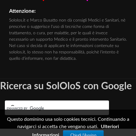
Attenzione:
Sololos.it e Marco Busatto non dà consigli Medici e Sanitari, nè
prescrive o suggerisce l'uso di tecniche come forma di
trattamento, o cura, per malattie, per le quali è invece
necessario un supporto Medico e il pronto intervento Sanitario.
Nel caso si decida di applicare le informazioni contenute su
sololos.it, lo stesso non ha responsabilità, poichè l'intento è
quello d'informare, non far didattica.
Ricerca su SolOloS con Google
Questo dominino usa solo cookies tecnici. Continuando a
navigarci si accetta che vengano usati.
Ulteriori
Informazioni
Chiudi l'Avviso