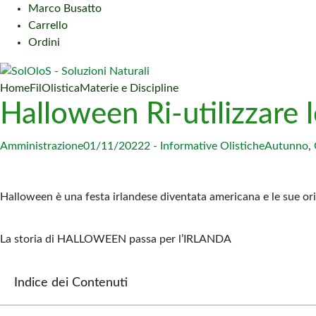
Marco Busatto
Carrello
Ordini
Home
FilOlistica
Materie e Discipline
Halloween Ri-utilizzare 
Amministrazione
01/11/2022
2 - Informative Olistiche
Autunno
,
Halloween è una festa irlandese diventata americana e le sue orig
La storia di HALLOWEEN passa per l’IRLANDA
Indice dei Contenuti