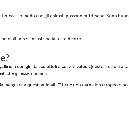
 di zucca” in modo che gli animali possano nutrirsene. Sono buone
ri animali non si incastrino la testa dentro.
he?
galline
a
conigli
, da
scoiattoli
a
cervi
e
volpi
. Questo frutto è alt
ali che gli esseri umani.
da mangiare a questi animali. E' bene non darne loro troppo cibo,
?